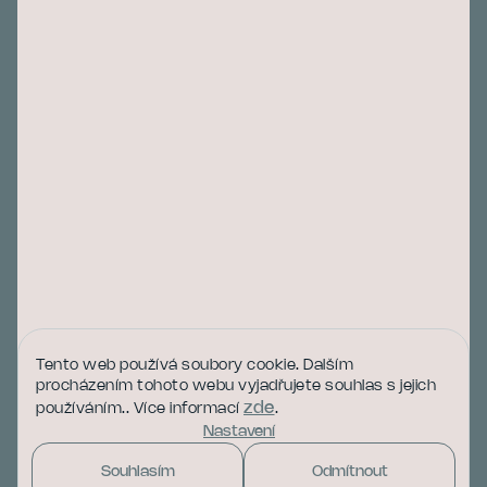
Instagram
O nákupu
Obchodní podmínky
Podmínky ochrany osobních údajů
O nás
Instagram
Tento web používá soubory cookie. Dalším
procházením tohoto webu vyjadřujete souhlas s jejich
zde
používáním.. Více informací
.
Nastavení
Sledovat na Instagramu
Souhlasím
Odmítnout