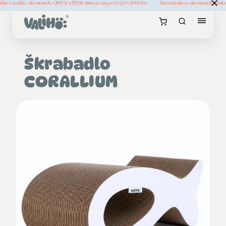
te v košíku škrabadlo ONYX s 50% slevou za pouhých 249 Kč.
Ke každému škrabadlu získá
Škrabadlo
CORALLIUM