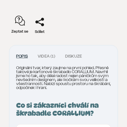
Zeptat se
Sdílet
POPIS
VIDEA (1)
DISKUZE
Originální tvar, který zaujme na první pohled. Přesně
takové je kartonové škrabadlo CORALLIUM. Navrhli
jsme ho tak, aby dělal radost nejen páníčkům svým
nevšedním designem, ale i kočkám svou velikostí a
všestranností. Nabízí spoustu prostoru na škrábání,
odpočinek i hraní.
Co si zákazníci chválí na
škrabadle CORALLIUM?