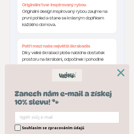
Originální tvar inspirovaný rybou
Originální design inspirovaný rybou zaujme na
první pohled a stane se krásným doplňkem
každého domova.
Patří mezi naše největší škrabadla
Díky velké škrabací ploše nabídne dostatek
prostoru na škrábání, odpočinek i pohodlné
protažení.
Pevná a bytelná konstrukce
Zanech nám e-mail a získej
Robustní tvar dodává škrabadlu výbornou
10% slevu! 🐾
stabilitu.
Prohnutý tvar pro přirozený odpočinek
Souhlasím se zpracováním údajů
Výrazně prohnutá horní část respektuje