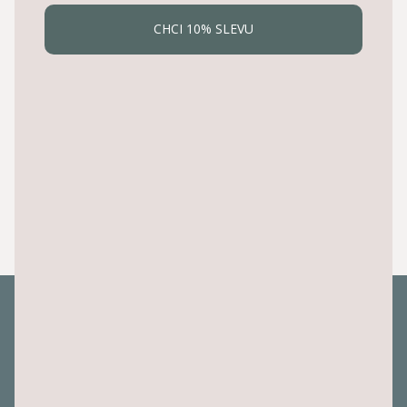
přirozený způsob, jakým kočky rády odpočívají
a lenoší.
CHCI 10% SLEVU
Otvor na hraní i schovávání
Vnitřní otvor si kočky rychle oblíbí při hrách a
schovávačkách.
Rozměry:
šířka
64 cm
, výška
25 cm
a hloubka
29
cm
.
Kontakt
info
@
valiho.cz
778778788
Facebook