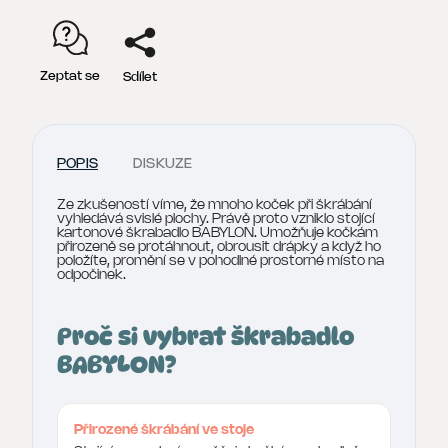
Zeptat se
Sdílet
POPIS
DISKUZE
Ze zkušeností víme, že mnoho koček při škrábání
vyhledává svislé plochy. Právě proto vzniklo stojící
kartonové škrabadlo BABYLON. Umožňuje kočkám
přirozeně se protáhnout, obrousit drápky a když ho
položíte, promění se v pohodlné prostorné místo na
odpočinek.
Proč si vybrat škrabadlo
BABYLON?
Přirozené škrábání ve stoje