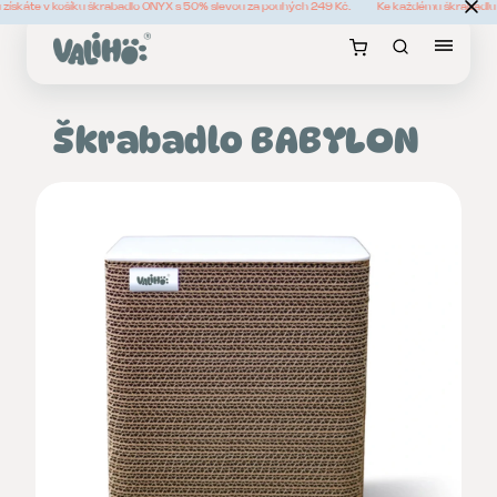
získáte v košíku škrabadlo ONYX s 50% slevou za pouhých 249 Kč.
Ke každému škrabadlu z
Škrabadlo BABYLON