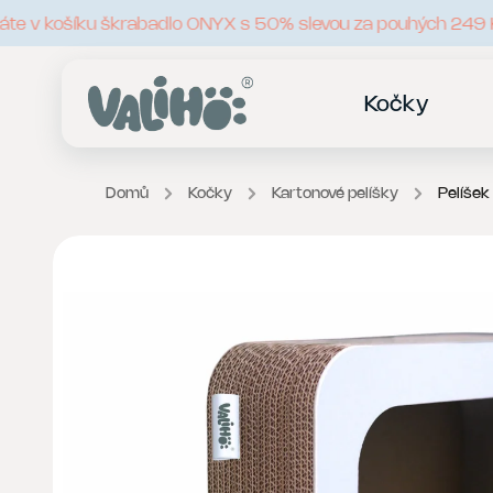
 v košíku škrabadlo ONYX s 50% slevou za pouhých 249 Kč.
Kočky
Domů
/
Kočky
/
Kartonové pelíšky
/
Pelíše