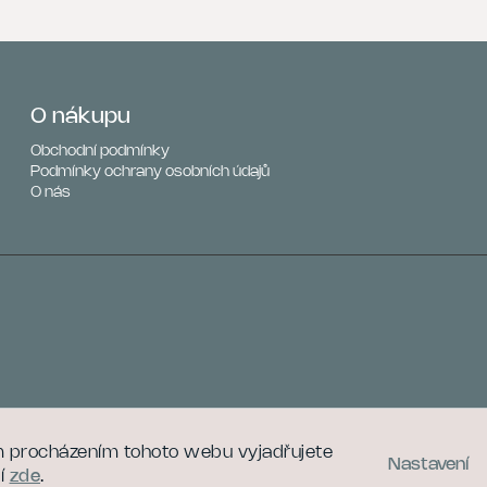
O nákupu
Obchodní podmínky
Podmínky ochrany osobních údajů
O nás
m procházením tohoto webu vyjadřujete
Nastavení
Copyright 2026
Valiho.cz
. Všechna práva vyhrazena.
cí
zde
.
Vytvořil
Shoptet
| Design
adjusthink.studio