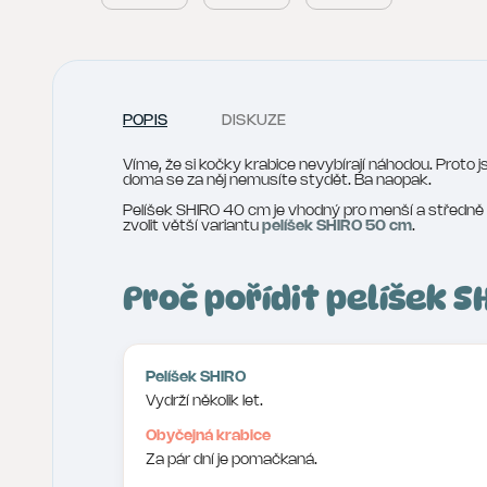
POPIS
DISKUZE
Víme, že si kočky krabice nevybírají náhodou. Proto js
doma se za něj nemusíte stydět. Ba naopak.
Pelíšek SHIRO 40 cm je vhodný pro menší a středně v
zvolit větší variantu
pelíšek SHIRO 50 cm
.
Proč pořídit pelíšek 
Pelíšek SHIRO
Vydrží několik let.
Obyčejná krabice
Za pár dní je pomačkaná.