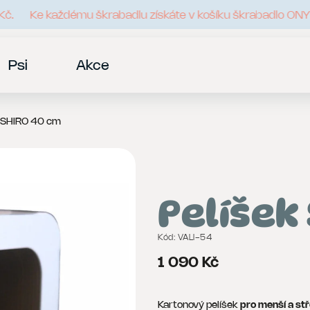
Ke každému škrabadlu získáte v košíku škrabadlo ONYX 
Psi
Akce
k SHIRO 40 cm
Pelíšek
Kód:
VALI-54
1 090 Kč
Kartonový pelíšek
pro menší a st