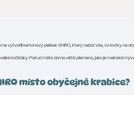
me vytvořili kartonový pelíšek SHIRO, který nabízí vše, co kočky na obyč
elké kočičáky. Pokud máte doma větší plemeno, jako je mainská mývalí
SHIRO místo obyčejné krabice?