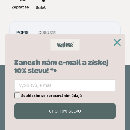
Zeptat se
Sdílet
POPIS
DISKUZE
40% zelenina, 60% ovesné vločky
Zanech nám e-mail a získej
10% slevu! 🐾
Kontakt
info
@
valiho.cz
Souhlasím se zpracováním údajů
778778788
Facebook
Instagram
CHCI 10% SLEVU
O nákupu