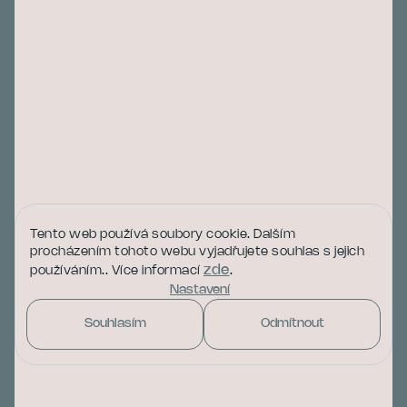
Obchodní podmínky
Podmínky ochrany osobních údajů
O nás
Instagram
Tento web používá soubory cookie. Dalším
procházením tohoto webu vyjadřujete souhlas s jejich
zde
používáním.. Více informací
.
Nastavení
Sledovat na Instagramu
Souhlasím
Odmítnout
Copyright 2026
Valiho.cz
. Všechna práva vyhrazena.
Vytvořil
Shoptet
| Design
adjusthink.studio