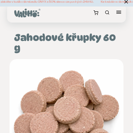
získáte v košíku škrabadlo ONYX s 50% slevou za pouhých 249 Kč.
Ke každému škrabadlu z
Jahodové křupky 60
g