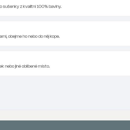
o sušenky z kvalitní 100% bavlny.
kami, obejme ho nebo do něj kope.
k nebo jiné oblíbené místo.