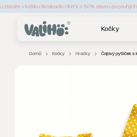
ískáte v košíku škrabadlo ONYX s 50% slevou za pouhých 2
Kočky
Domů
/
Kočky
/
Hračky
/
Čajový pytlíček s