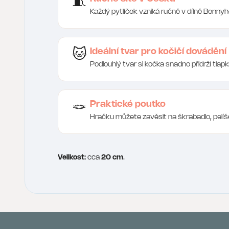
🧵
Každý pytlíček vzniká ručně v dílně Bennyh
Ideální tvar pro kočičí dovádění
🐱
Podlouhlý tvar si kočka snadno přidrží tlap
Praktické poutko
🪢
Hračku můžete zavěsit na škrabadlo, pelíše
Velikost:
cca
20 cm
.