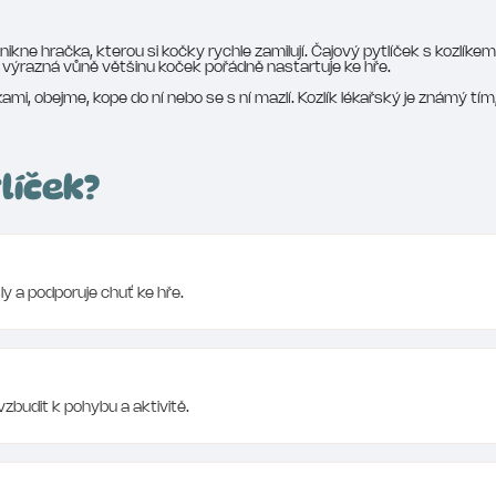
nikne hračka, kterou si kočky rychle zamilují. Čajový pytlíček s kozlíke
výrazná vůně většinu koček pořádně nastartuje ke hře.
kami, obejme, kope do ní nebo se s ní mazlí. Kozlík lékařský je známý tím
líček?
ly a podporuje chuť ke hře.
vzbudit k pohybu a aktivitě.