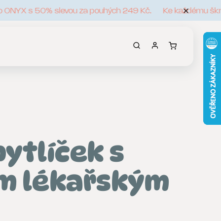
 ONYX s 50% slevou za pouhých 249 Kč.
Ke každému škrab
pytlíček s
m lékařským