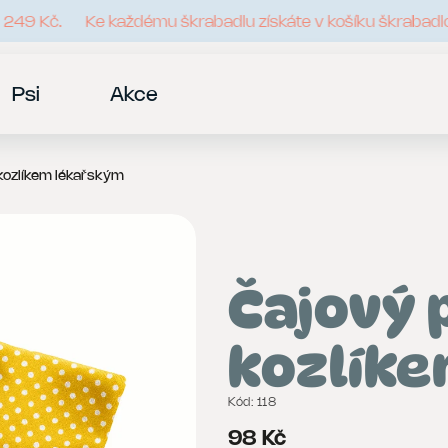
49 Kč.
Ke každému škrabadlu získáte v košíku škrabadlo
Psi
Akce
 kozlíkem lékařským
Čajový 
kozlíke
Kód:
118
98 Kč