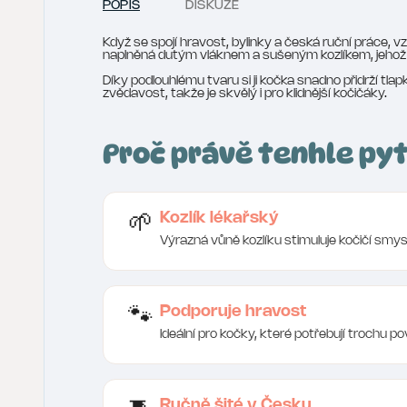
POPIS
DISKUZE
Když se spojí hravost, bylinky a česká ruční práce, vz
naplněná dutým vláknem a sušeným kozlíkem, jehož 
Díky podlouhlému tvaru si ji kočka snadno přidrží tlap
zvědavost, takže je skvělý i pro klidnější kočičáky.
Proč právě tenhle pyt
Kozlík lékařský
🌱
Výrazná vůně kozlíku stimuluje kočičí smys
Podporuje hravost
🐾
Ideální pro kočky, které potřebují trochu po
Ručně šité v Česku